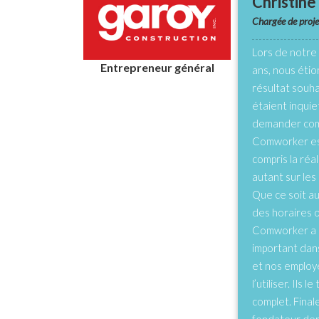
Christin
Chargée de proje
Lors de notre r
Entrepreneur général
ans, nous étio
résultat souha
étaient inquiet
demander com
Comworker est 
compris la réal
autant sur les
Que ce soit au
des horaires 
Comworker a é
important dan
et nos employ
l’utiliser. Ils 
complet. Final
fondateur derri