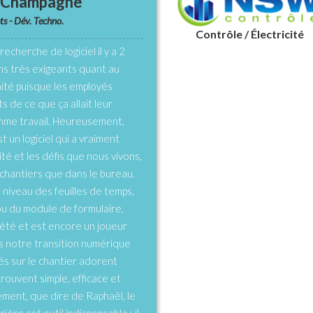
e Champagne
ts - Dév. Techno.
Contrôle / Électricité
echerche de logiciel il y a 2
ns très exigeants quant au
ité puisque les employés
s de ce que ça allait leur
me travail. Heureusement,
un logiciel qui a vraiment
ité et les défis que nous vivons,
 chantiers que dans le bureau.
 niveau des feuilles de temps,
ou du module de formulaire,
té et est encore un joueur
s notre transition numérique
és sur le chantier adorent
le trouvent simple, efficace et
ement, que dire de Raphaël, le
ère cet outil indispensable : il