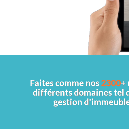
Faites comme nos
2300
+ 
différents domaines tel q
gestion d'immeuble