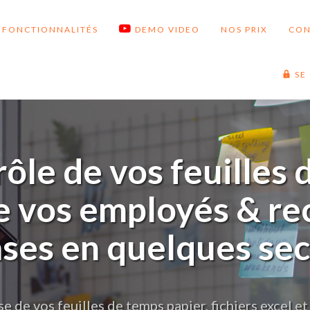
FONCTIONNALITÉS
DEMO VIDEO
NOS PRIX
CON
SE
rôle de vos feuilles 
de vos employés & re
ses en quelques se
de vos feuilles de temps papier, fichiers excel et