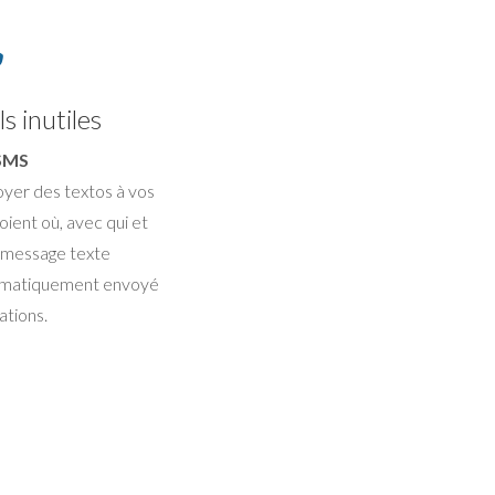
s inutiles
 SMS
oyer des textos à vos
oient où, avec qui et
Un message texte
tomatiquement envoyé
ations.