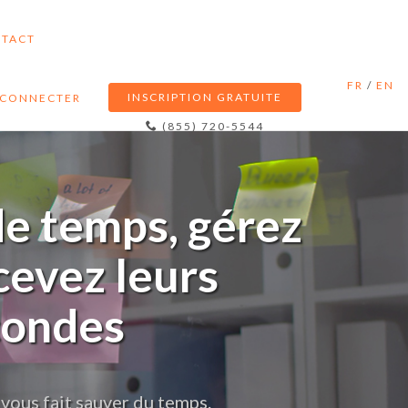
TACT
FR
/
EN
INSCRIPTION GRATUITE
 CONNECTER
(855) 720-5544
de temps, gérez
cevez leurs
condes
 vous fait
sauver du temps
.